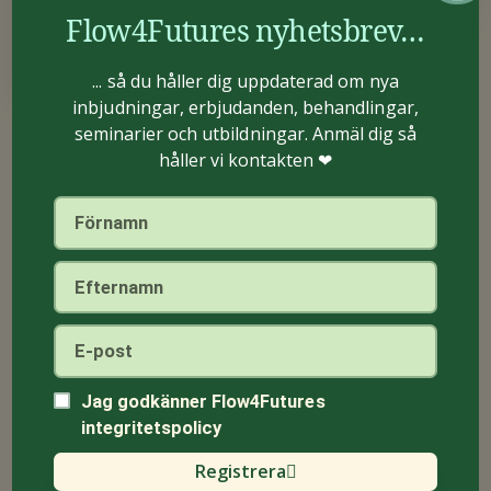
Flow4Futures nyhetsbrev…
... så du håller dig uppdaterad om nya
inbjudningar, erbjudanden, behandlingar,
seminarier och utbildningar. Anmäl dig så
Kontakta Michael,
håller vi kontakten ❤
Jag godkänner Flow4Futures
integritetspolicy
Registrera
Jag accepterar att mina personuppgifter lagras i